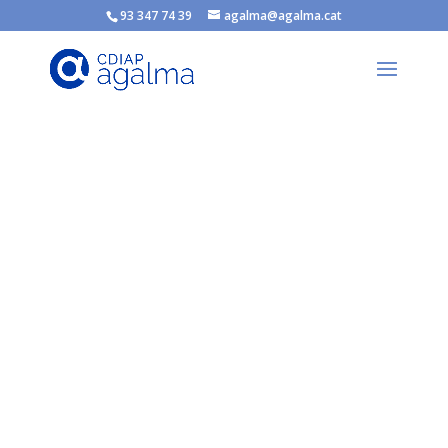
93 347 74 39
agalma@agalma.cat